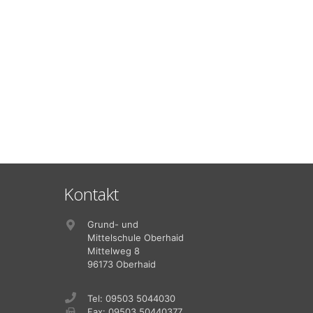
Kontakt
Grund- und
Mittelschule Oberhaid
Mittelweg 8
96173 Oberhaid
Tel: 09503 5044030
Fax: 09503 50440377