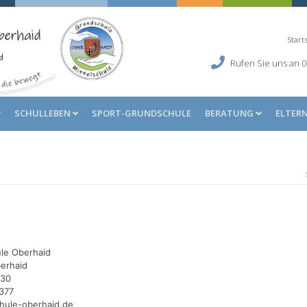
Start
Rufen Sie uns an
0
SCHULLEBEN
SPORT-GRUNDSCHULE
BERATUNG
ELTER
ule Oberhaid
erhaid
030
377
chule-oberhaid.de