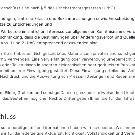
h geschützt sind nach § 5 des Urheberrechtsgesetzes (UrhG)
dnungen, amtliche Erlasse und Bekanntmachungen sowie Entscheidung
ätze zu Entscheidungen und
 Werke, die im amtlichen Interesse zur allgemeinen Kenntnisnahme verö
inschränkung, dass die Bestimmungen über Änderungsverbot und Quelle
3 Abs. 1 und 2 UrhG entsprechend anzuwenden sind.
en Sie urheberrechtlich geschütztes Material zum privaten und sonsti
rhG verwenden. Eine Vervielfältigung oder Verwendung urheberrechtli
en oder Teilen davon in anderen elektronischen oder gedruckten Publik
r mit unserer Einwilligung gestattet. Diese Einwilligung erteilen auf Anf
r Nachdruck und die Auswertung von Pressemitteilungen und Reden sin
e, Bilder, Grafiken und sonstige Dateien ganz oder teilweise dem Urheb
r das Bestehen möglicher Rechte Dritter geben Ihnen die für den Inhalt
hluss
netseite bereitgestellten Informationen haben wir nach bestem Wissen u
r für die jederzeitige Aktualität, Richtigkeit, Vollständigkeit und Verfü