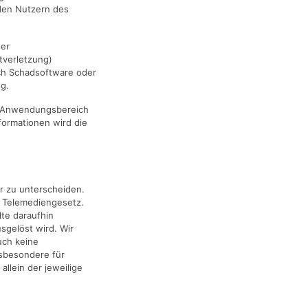
 den Nutzern des
ser
tverletzung)
rch Schadsoftware oder
g.
den Anwendungsbereich
nformationen wird die
r zu unterscheiden.
8 Telemediengesetz.
te daraufhin
usgelöst wird. Wir
uch keine
nsbesondere für
llein der jeweilige