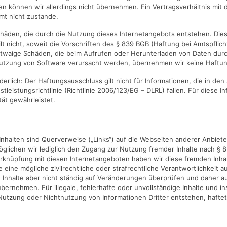
nen können wir allerdings nicht übernehmen. Ein Vertragsverhältnis mit
mt nicht zustande.
Schäden, die durch die Nutzung dieses Internetangebots entstehen. Die
t nicht, soweit die Vorschriften des § 839 BGB (Haftung bei Amtspflich
 etwaige Schäden, die beim Aufrufen oder Herunterladen von Daten du
 Nutzung von Software verursacht werden, übernehmen wir keine Haftun
forderlich: Der Haftungsausschluss gilt nicht für Informationen, die in 
tleistungsrichtlinie (Richtlinie 2006/123/EG – DLRL) fallen. Für diese I
tät gewährleistet.
nhalten sind Querverweise („Links“) auf die Webseiten anderer Anbiete
öglichen wir lediglich den Zugang zur Nutzung fremder Inhalte nach § 
erknüpfung mit diesen Internetangeboten haben wir diese fremden Inhal
e eine mögliche zivilrechtliche oder strafrechtliche Verantwortlichkeit a
Inhalte aber nicht ständig auf Veränderungen überprüfen und daher a
bernehmen. Für illegale, fehlerhafte oder unvollständige Inhalte und i
utzung oder Nichtnutzung von Informationen Dritter entstehen, haftet a