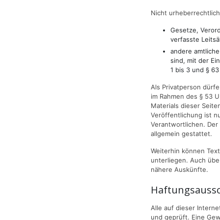
Nicht urheberrechtlic
Gesetze, Veror
verfasste Leits
andere amtliche
sind, mit der E
1 bis 3 und § 6
Als Privatperson dürf
im Rahmen des § 53 U
Materials dieser Seit
Veröffentlichung ist nu
Verantwortlichen. De
allgemein gestattet.
Weiterhin können Text
unterliegen. Auch übe
nähere Auskünfte.
Haftungsaussc
Alle auf dieser Inter
und geprüft. Eine Gewäh