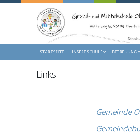
STARTSEITE
UNSERE SCHULE
BETREUUNG
Links
Gemeinde O
Gemeindebü